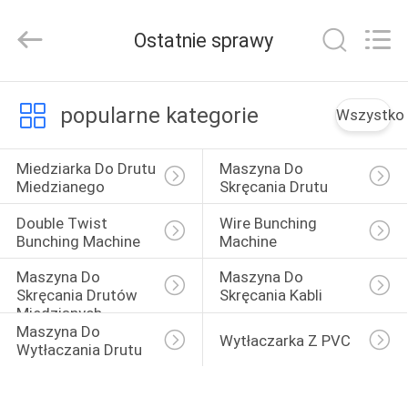
Kunshan
Fuchuan
Electrical
Ostatnie sprawy
and
Mechanical
Co.,ltd.
All
Rights
DO
Reserved.
popularne kategorie
Wszystko
DOMU
Miedziarka Do Drutu 
Maszyna Do 
PRODUKTY
Miedzianego
Skręcania Drutu
Double Twist 
Wire Bunching 
FILMY
Bunching Machine
Machine
Maszyna Do 
Maszyna Do 
Skręcania Drutów 
Skręcania Kabli
VR
Miedzianych
SHOW
Maszyna Do 
Wytłaczarka Z PVC
Wytłaczania Drutu
O