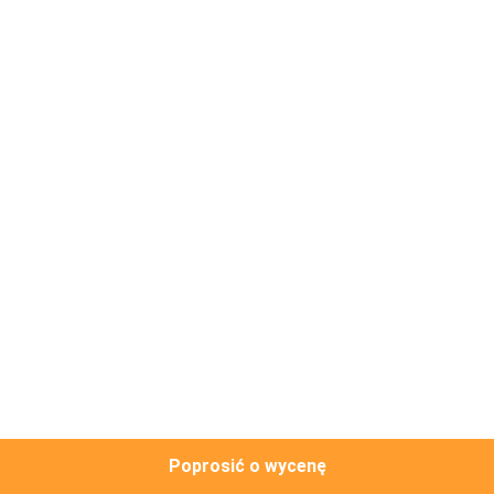
NAS
WYCIECZKA
PO
FABRYCE
KONTROLA
JAKOŚCI
SKONTAKTUJ
SIĘ
Z
NAMI
Poprosić o wycenę