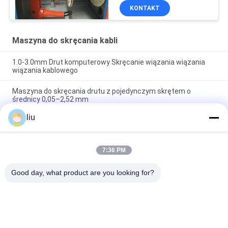
obr./min
KONTAKT
Maszyna do skręcania kabli
1.0-3.0mm Drut komputerowy Skręcanie wiązania wiązania
wiązania kablowego
Maszyna do skręcania drutu z pojedynczym skrętem o
średnicy 0,05–2,52 mm
liu
0.05-2.72mm kabel miedzianą elektryczny drut skręcanie
maszyna bunching
7:36 PM
popularne kategorie
Wszystko
Good day, what product are you looking for?
Miedziarka Do Drutu 
Maszyna Do 
Miedzianego
Skręcania Drutu
Double Twist 
Wire Bunching 
Bunching Machine
Machine