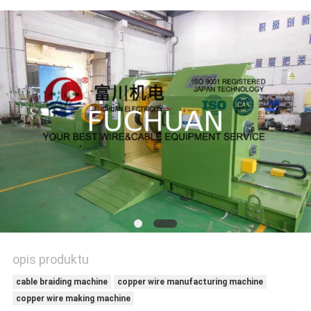
AKTUALNOŚCI
PRZYPADKI
SITEMAP
PRIVACY
POLICY
opis produktu
cable braiding machine
copper wire manufacturing machine
copper wire making machine