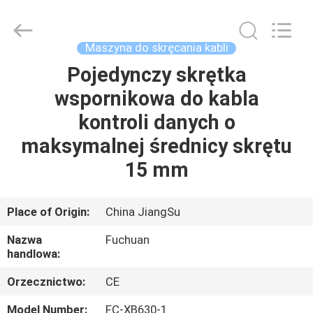
Kunshan
Fuchuan
Electrical
and
Mechanical
Maszyna do skręcania kabli
Co.,ltd.
All
Rights
Pojedynczy skrętka
DO
Reserved.
wspornikowa do kabla
DOMU
kontroli danych o
PRODUKTY
maksymalnej średnicy skrętu
15 mm
FILMY
Place of Origin:
China JiangSu
VR
Nazwa
Fuchuan
SHOW
handlowa:
Orzecznictwo:
CE
O
Model Number:
FC-XB630-1