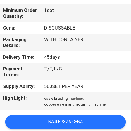
NAS
Minimum Order
1set
Quantity:
WYCIECZKA
Cena:
DISCUSSABLE
PO
Packaging
WITH CONTAINER
FABRYCE
Details:
Delivery Time:
45days
KONTROLA
Payment
T/T, L/C
JAKOŚCI
Terms:
Supply Ability:
500SET PER YEAR
SKONTAKTUJ
High Light:
,
SIĘ
cable braiding machine
copper wire manufacturing machine
Z
NAMI
NAJLEPSZA CENA