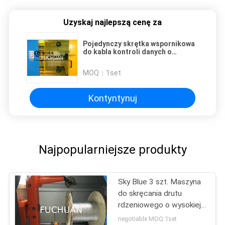
Uzyskaj najlepszą cenę za
Pojedynczy skrętka wspornikowa
do kabla kontroli danych o
maksymalnej średnicy skrętu 15
mm
MOQ：
1set
Kontyntynuj
Najpopularniejsze produkty
Sky Blue 3 szt. Maszyna
do skręcania drutu
rdzeniowego o wysokiej
stabilnej rotacji 700
negotiable MOQ:1set