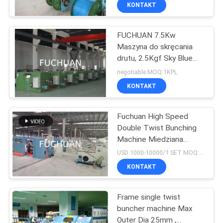
do wiązki przewodów
NAS
KONTAKT
drutowych
FUCHUAN 7.5Kw
WYCIECZKA
Maszyna do skręcania
PO
drutu, 2.5Kgf Sky Blue
FABRYCE
Wire Buncher Machine
negotiable MOQ:1KPL
KONTAKT
KONTROLA
Fuchuan High Speed
JAKOŚCI
Double Twist Bunching
Machine Miedziana
SKONTAKTUJ
Maszyna do skręcania
USD 1000-10000/1 SET MOQ:1 SET
drutu
SIĘ
KONTAKT
Z
Frame single twist
NAMI
buncher machine Max
Outer Dia 25mm ,