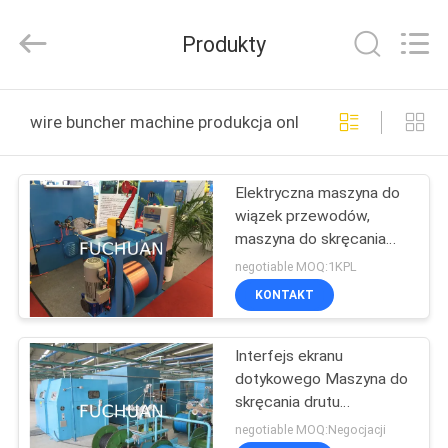
Kunshan
Fuchuan
Electrical
Produkty
and
Mechanical
Co.,ltd.
All
Rights
DO
Reserved.
wire buncher machine produkcja online
DOMU
Elektryczna maszyna do
PRODUKTY
wiązek przewodów,
maszyna do skręcania
FILMY
kabli z napędem
negotiable MOQ:1KPL
pasowym
KONTAKT
VR
Interfejs ekranu
SHOW
dotykowego Maszyna do
skręcania drutu
O
miedzianego, Maszyna
negotiable MOQ:Negocjacji