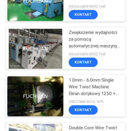
500rpm
AKTUALNOŚCI
discussable MOQ:1set
KONTAKT
PRZYPADKI
Zwiększenie wydajności
za pomocą
SITEMAP
automatycznej maszyny
do skręcania drutu
discussable MOQ:1set
Prędkości 1800-3000
PRIVACY
KONTAKT
m/min
POLICY
1.0mm - 6.0mm Single
Wire Twist Machine
Ekran dotykowy 1250 +
PLC + magnetyczne
USD37666 MOQ:1KPL
sprzęgło proszkowe
KONTAKT
Double Core Wire Twist