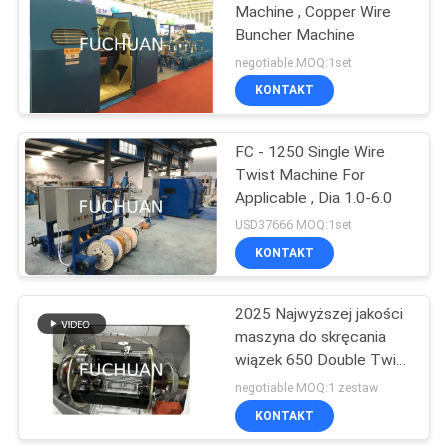
Machine , Copper Wire
Buncher Machine
negotiable MOQ:1set
KONTAKT
FC - 1250 Single Wire
Twist Machine For
Applicable , Dia 1.0-6.0
USD37666 MOQ:1set
KONTAKT
2025 Najwyższej jakości
maszyna do skręcania
wiązek 650 Double Twist
Bunching Machine do
negotiable MOQ:1 zestaw
sprzedaży
KONTAKT